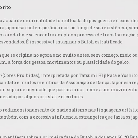
 rito
no Japão de uma realidade tumultuada do pós-guerra e é conside
ra japonesa contemporânea que, ao longo de sua existência, ve
m ainda hoje se encontra em pleno processo de transformação p
esvendados. É impossível imaginar o Butoh estratificado.
 que se origina no
agora
e no
muito antes
, sem começo, meio ou 
m, a força dos gestos, movimentos ou plasticidade do palco.
i
(Cores Proibidas), interpretada por Tatsumi Hijikata e Yoshito
ândalo e muitos membros da Associação de Dança Japonesa repu
um sopro de novidade que passara a dar nome a um movimento de
erado por alguns artistas e escritores.
io redimensionamento do nacionalismo nas linguagens artístic
também com a excessiva influencia estrangeira que fazia os jap
anifesta sobre a primeira fase do Butoh, a dos anos 60: “O But