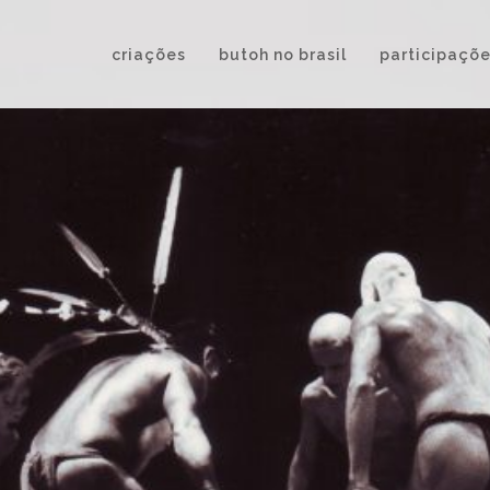
criações
butoh no brasil
participaçõ