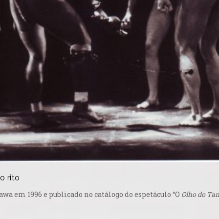
 rito
 Ogawa em 1996 e publicado no catálogo do espetáculo “O
Olho do T