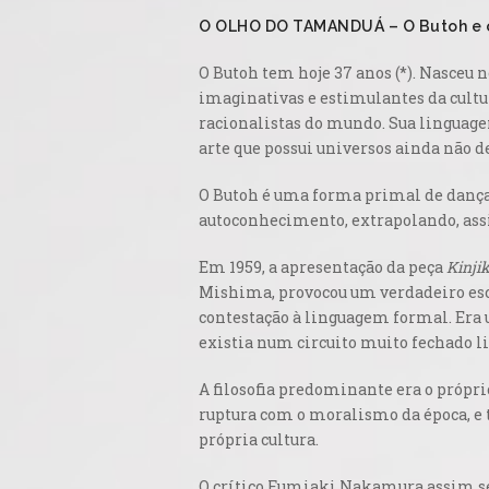
O OLHO DO TAMANDUÁ – O Butoh e o
O Butoh tem hoje 37 anos (*). Nasceu 
imaginativas e estimulantes da cultu
racionalistas do mundo. Sua linguage
arte que possui universos ainda não d
O Butoh é uma forma primal de dança
autoconhecimento, extrapolando, assi
Em 1959, a apresentação da peça
Kinjik
Mishima, provocou um verdadeiro esc
contestação à linguagem formal. Era 
existia num circuito muito fechado lid
A filosofia predominante era o própr
ruptura com o moralismo da época, e 
própria cultura.
O crítico Fumiaki Nakamura assim se m