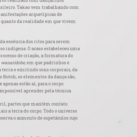
tivo realizado com dançarinos
rasileiro. Takao vem trabalhando com
manifestações arquetípicas de
is quanto da realidade em que vivem
e da essência dos ritos para serem
so indígena. O acaso estabeleceu uma
ocesso de criação, a formatura do
é
wanaridobe
, em que padrinhos e
terra e emitindo sons corporais, da
o Butoh, os elementos da dança são,
apenas estão aí, para o corpo
impossível aprender pela técnica.
ril, partes que mantêm contato
ais a terra do corpo. Todo o universo
bserva o aumento de espetáculos cujo