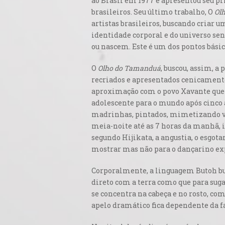
ao Brasil em 1977 e apresentou seu p
brasileiros. Seu último trabalho, O
Ol
artistas brasileiros, buscando criar
identidade corporal e do universo se
ou nascem. Este é um dos pontos bási
O
Olho do Tamanduá
, buscou, assim, a
recriados e apresentados cenicamente
aproximação com o povo Xavante que c
adolescente para o mundo após cinco 
madrinhas, pintados, mimetizando vár
meia-noite até as 7 horas da manhã, i
segundo Hijikata, a angustia, o esgo
mostrar mas não para o dançarino exp
Corporalmente, a linguagem Butoh bu
direto com a terra como que para sugar
se concentra na cabeça e no rosto, co
apelo dramático fica dependente da fa