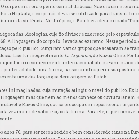
O corpo em si era o ponto central da busca. Não era um meio 
 Para Hijikata, o corpo não devia ser utilizado para transmitir 
ismo e da violência. Nesta época, o Butoh era denominado “Danç
 época das ideologias, cujo fio divisor é marcado pelo espetácul
968. A linguagem do corpo foi levada ao extremo. Neste período,
ificação pelo público. Surgiram vários grupos que acabaram se 
 dessa fase foi inegavelmente
La Argentina
, de Kazuo Ohno. Foi
 conquistou o reconhecimento internacional até mesmo maior do
s, por ter adotado uma forma, passou a enfraquecer sua postura i
stamente uma das forças que dera origem ao Butoh.
entes inimaginadas, cuja mutação atingiu o nível do publico. Exi
a linguagem mas que nem ao menos conhece ou ouviu falar em Hi
mutável é Kazuo Ohno, que se preocupa em reposicionar urgent
ada vez maior de valorização da forma. Para ele, o que comove 
sente.
os anos 70, para ser reconhecido e bem considerado tanto na E