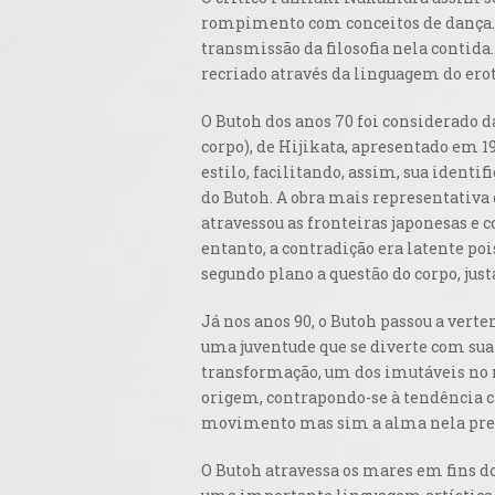
rompimento com conceitos de dança. 
transmissão da filosofia nela contida.
recriado através da linguagem do erot
O Butoh dos anos 70 foi considerado da
corpo), de Hijikata, apresentado em 1
estilo, facilitando, assim, sua ident
do Butoh. A obra mais representativa
atravessou as fronteiras japonesas e
entanto, a contradição era latente poi
segundo plano a questão do corpo, ju
Já nos anos 90, o Butoh passou a vert
uma juventude que se diverte com su
transformação, um dos imutáveis no 
origem, contrapondo-se à tendência c
movimento mas sim a alma nela pre
O Butoh atravessa os mares em fins d