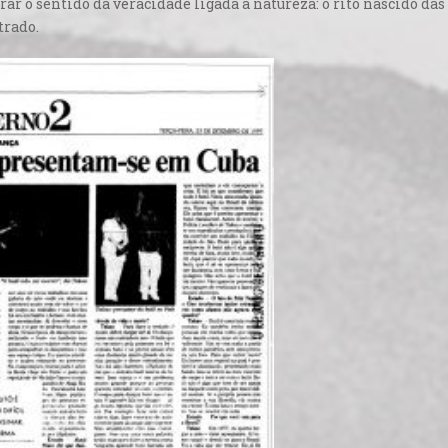
rar o sentido da veracidade ligada à natureza: o rito nascido das 
trado.