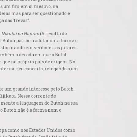
mas um fim em si mesmo, na
idéias mas para ser questionado e
a das Trevas”.
o
Nikutai no Hanran
(A revolta do
 o Butoh passou a adotar uma forma e
transformando em verdadeiros pilares
 também a década em que o Butoh
 que no próprio país de origem. No
nterior, seu conceito, relegando a um
ste um grande interesse pelo Butoh,
jikata. Nessa corrente de
emente a linguagem do Butoh na sua
no Butoh não é a forma nem o
uropa como nos Estados Unidos como