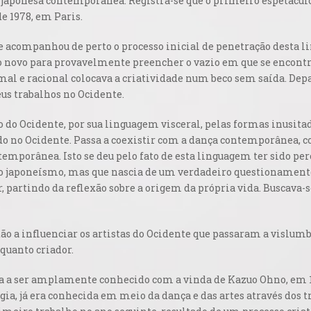
aponesa contemporânea. Registra-se que o primeiro espetáculo 
e 1978, em Paris.
ue acompanhou de perto o processo inicial de penetração desta
o novo para provavelmente preencher o vazio em que se encontr
al e racional colocava a criatividade num beco sem saída. Dep
us trabalhos no Ocidente.
o do Ocidente, por sua linguagem visceral, pelas formas inusita
ndo no Ocidente. Passa a coexistir com a dança contemporânea,
emporânea. Isto se deu pelo fato de esta linguagem ter sido per
r o japoneísmo, mas que nascia de um verdadeiro questioname
, partindo da reflexão sobre a origem da própria vida. Buscava-se
tão a influenciar os artistas do Ocidente que passaram a vislumb
uanto criador.
assa a ser amplamente conhecido com a vinda de Kazuo Ohno, em 
gia, já era conhecida em meio da dança e das artes através dos 