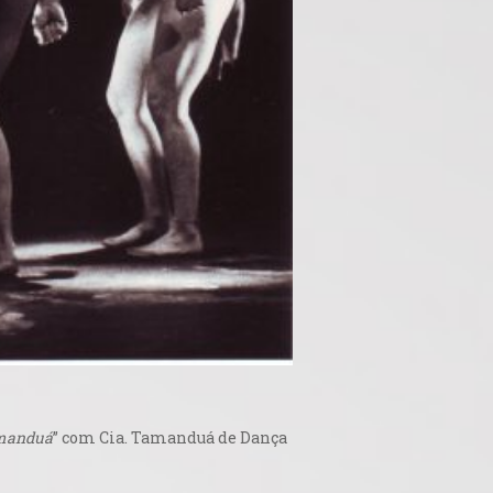
amanduá
” com Cia. Tamanduá de Dança