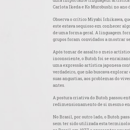
uma importante linguagem artística j
Carlota Ikeda e Ko Murobushi no ano d
Observa o crítico Miyabi Ichikawa, q
este estava sequioso em conhecer alg
de uma forma geral. A linguagem form
grupos foram convidados a mostrar se
Após tomar de assalto o meio artístic
inconsciente, o Butoh foi se enraiza
uma expressão artística japonesa cont
verdadeiro, que não buscava explora
suas angustias, aos problemas do viver
antes
.
A postura criativa do Butoh passou en
redimensionamento de si mesmo enq
No Brasil, por outro lado, o Butoh p
sem ter sido utilizada esta terminolo