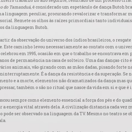
rimeiro trabalho no ano seguinte, resultado de um processo cria
ho do Tamanduá
, é considerado um espetáculo de dança Butoh b
 uma linguagem peculiar, procurando revalorizar e transformar 
nsorial. Remete os olhos às raízes primordiais tanto individua
cos da linguagem Butoh.
 partir da observação do universo dos índios brasileiros, o resgat
. Este caminho levou necessariamente ao contato com o univer
elebrou em 1995, ocasião em que o trabalho se encontrava em pr
anos de permanência na casa de solteiro. Uma das danças-rito 
ios animais, vão girando com as mãos dadas, pisando forte na 
ninterruptamente. É a dança da resistência e da superação. Se n
tamento e a morte, elementos não dramatizados da dança mas que 
ressar, também o são no ritual que nasce da vida em si e que é 
scou sempre como elemento essencial a força dos pés e do quad
 a energia vital através dela. A civilização distancia cada vez m
mo pode ser observado na linguagem da TV. Mesmo no teatro se o
la.