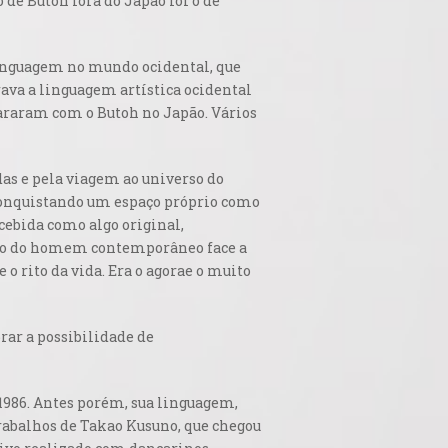
de Butoh fora do Japão foi o de
 linguagem no mundo ocidental, que
ava a linguagem artística ocidental
araram com o Butoh no Japão. Vários
das e pela viagem ao universo do
 conquistando um espaço próprio como
cebida como algo original,
nto do homem contemporâneo face a
 o rito da vida. Era o
agora
e o
muito
rar a possibilidade de
1986. Antes porém, sua linguagem,
trabalhos de Takao Kusuno, que chegou