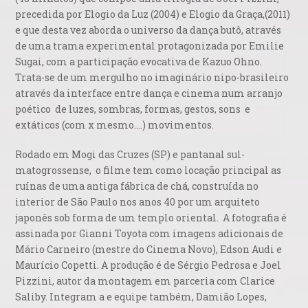
precedida por Elogio da Luz (2004) e Elogio da Graça,(2011)
e que desta vez aborda o universo da dança butô, através
de uma trama experimental protagonizada por Emilie
Sugai, com a participação evocativa de Kazuo Ohno.
Trata-se de um mergulho no imaginário nipo-brasileiro
através da interface entre dança e cinema num arranjo
poético de luzes, sombras, formas, gestos, sons e
extáticos (com x mesmo….) movimentos.
Rodado em Mogi das Cruzes (SP) e pantanal sul-
matogrossense, o filme tem como locação principal as
ruínas de uma antiga fábrica de chá, construída no
interior de São Paulo nos anos 40 por um arquiteto
japonês sob forma de um templo oriental. A fotografia é
assinada por Gianni Toyota com imagens adicionais de
Mário Carneiro (mestre do Cinema Novo), Edson Audi e
Maurício Copetti. A produção é de Sérgio Pedrosa e Joel
Pizzini, autor da montagem em parceria com Clarice
Saliby. Integram a e equipe também, Damião Lopes,