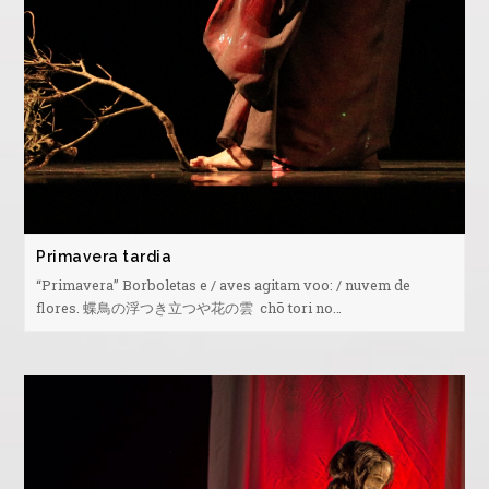
Primavera tardia
“Primavera” Borboletas e / aves agitam voo: / nuvem de
flores. 蝶鳥の浮つき立つや花の雲 chō tori no…